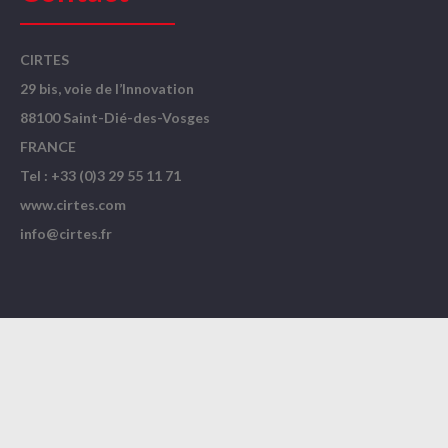
CIRTES
29 bis, voie de l’Innovation
88100 Saint-Dié-des-Vosges
FRANCE
Tel : +33 (0)3 29 55 11 71
www.cirtes.com
info@cirtes.fr